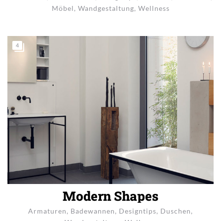
Möbel
,
Wandgestaltung
,
Wellness
4
Modern Shapes
Armaturen
,
Badewannen
,
Designtips
,
Duschen
,