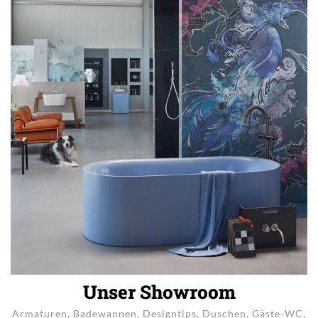
Unser Showroom
Armaturen
,
Badewannen
,
Designtips
,
Duschen
,
Gäste-WC
,