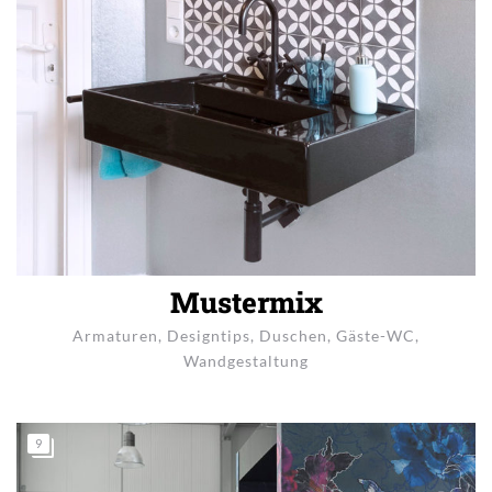
Mustermix
Armaturen
,
Designtips
,
Duschen
,
Gäste-WC
,
Wandgestaltung
9