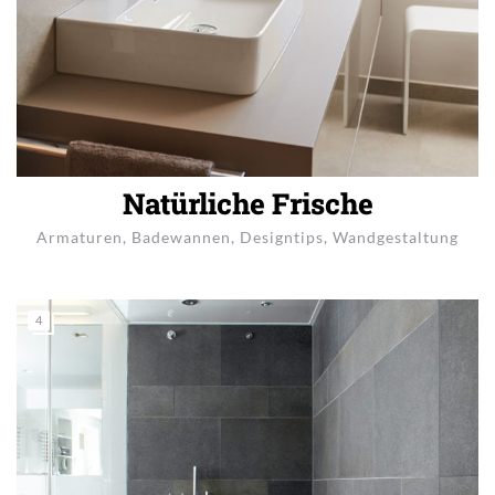
Natürliche Frische
Armaturen
,
Badewannen
,
Designtips
,
Wandgestaltung
4