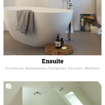
Ensuite
Armaturen
,
Badewannen
,
Designtips
,
Duschen
,
Wellness
5