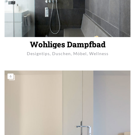
Wohliges Dampfbad
Designtips
,
Duschen
,
Möbel
,
Wellness
6